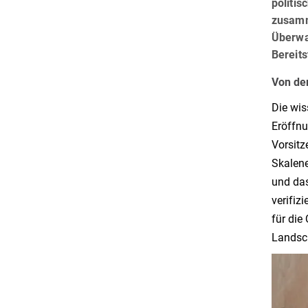
politi
zusamm
Überwac
Bereits
Von de
Die wis
Eröffnu
Vorsitz
Skalene
und da
verifiz
für die
Landsc