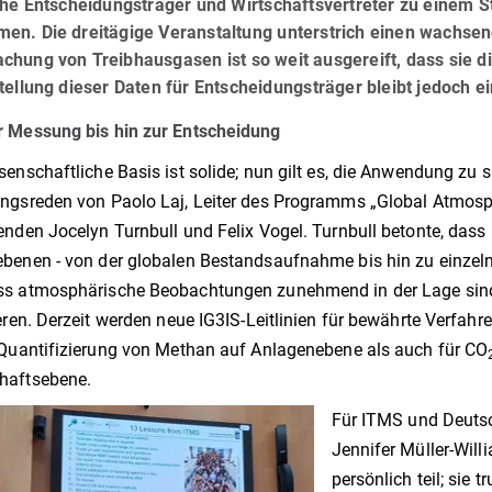
sche Entscheidungsträger und Wirtschaftsvertreter zu einem
en. Die dreitägige Veranstaltung unterstrich einen wachse
hung von Treibhausgasen ist so weit ausgereift, dass sie di
tellung dieser Daten für Entscheidungsträger bleibt jedoch 
r Messung bis hin zur Entscheidung
senschaftliche Basis ist solide; nun gilt es, die Anwendung zu s
ngsreden von Paolo Laj, Leiter des Programms „Global Atmosp
enden Jocelyn Turnbull und Felix Vogel. Turnbull betonte, das
benen - von der globalen Bestandsaufnahme bis hin zu einzel
ss atmosphärische Beobachtungen zunehmend in der Lage sind
ieren. Derzeit werden neue IG3IS-Leitlinien für bewährte Verfah
 Quantifizierung von Methan auf Anlagenebene als auch für CO
haftsebene.
Für ITMS und Deuts
Jennifer Müller-Wil
persönlich teil; sie 