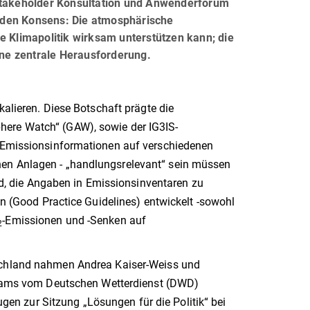
 Stakeholder Konsultation und Anwenderforum
nden Konsens: Die atmosphärische
e Klimapolitik wirksam unterstützen kann; die
eine zentrale Herausforderung.
kalieren. Diese Botschaft prägte die
here Watch“ (GAW), sowie der IG3IS-
s Emissionsinformationen auf verschiedenen
nen Anlagen - „handlungsrelevant“ sein müssen
, die Angaben in Emissionsinventaren zu
ren (Good Practice Guidelines) entwickelt -sowohl
-Emissionen und -Senken auf
2
chland nahmen Andrea Kaiser-Weiss und
liams vom Deutschen Wetterdienst (DWD)
trugen zur Sitzung „Lösungen für die Politik“ bei