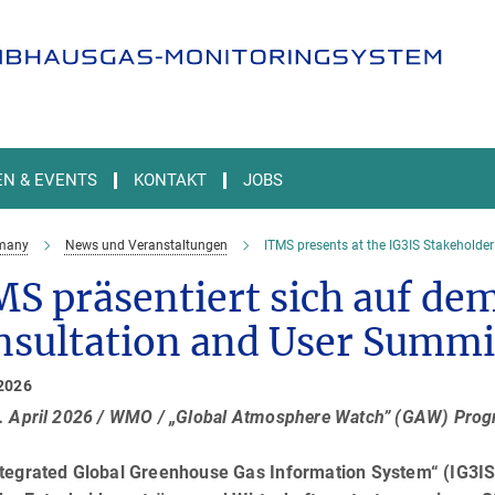
EN & EVENTS
KONTAKT
JOBS
many
News und Veranstaltungen
ITMS presents at the IG3IS Stakeholde
S präsentiert sich auf de
nsultation and User Summi
 2026
2. April 2026 / WMO / „Global Atmosphere Watch” (GAW) Pr
ntegrated Global Greenhouse Gas Information System“ (IG3IS)