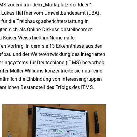
TMS zudem auf dem „Marktplatz der Ideen“.
nd Lukas Häffner vom Umweltbundesamt (UBA),
e für die Treibhausgasberichterstattung in
gten sich als Online-Diskussionsteilnehmer.
ea Kaiser-Weiss hielt im Namen aller
nen Vortrag, in dem sie 13 Erkenntnisse aus den
fbau und der Weiterentwicklung des Integrierten
ringsystems für Deutschland (ITMS) hervorhob.
ifer Müller-Williams konzentrierte sich auf eine
, nämlich die Einbindung von Interessengruppen
entlichen Bestandteil des Erfolgs des ITMS.