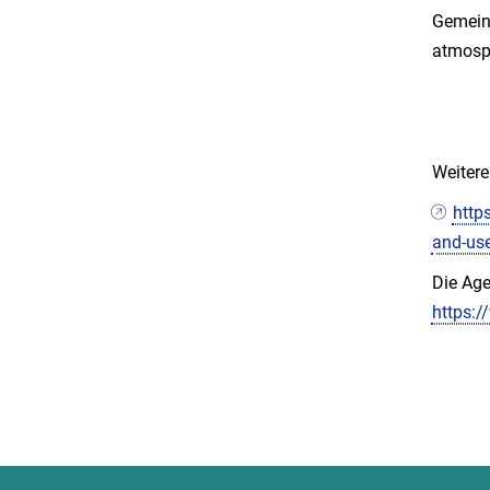
Gemein
atmosp
Weitere
http
and-use
Die Age
https:/