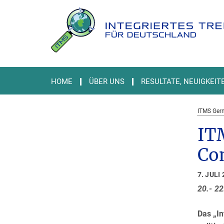
Hauptinhalt
HOME
ÜBER UNS
RESULTATE, NEUIGKEIT
ITMS Ger
ITM
Co
7. JULI
20.- 2
Das „I