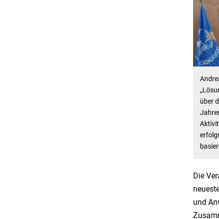
Andrea
„Lösun
über d
Jahre
Aktivi
erfol
basie
Die Ver
neueste
und An
Zusamm