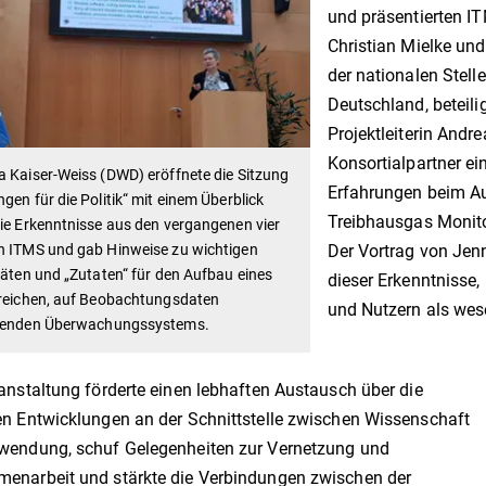
und präsentierten I
Christian Mielke u
der nationalen Stell
Deutschland, beteili
Projektleiterin Andr
Konsortialpartner ei
 Kaiser-Weiss (DWD) eröffnete die Sitzung
Erfahrungen beim Au
gen für die Politik“ mit einem Überblick
Treibhausgas Monito
ie Erkenntnisse aus den vergangenen vier
n ITMS und gab Hinweise zu wichtigen
Der Vortrag von Jenn
täten und „Zutaten“ für den Aufbau eines
dieser Erkenntnisse
greichen, auf Beobachtungsdaten
und Nutzern als wes
renden Überwachungssystems.
anstaltung förderte einen lebhaften Austausch über die
n Entwicklungen an der Schnittstelle zwischen Wissenschaft
wendung, schuf Gelegenheiten zur Vernetzung und
enarbeit und stärkte die Verbindungen zwischen der