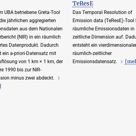
TeResE
 UBA betriebene Greta-Tool
Das Temporal Resolution of
 die jährlichen aggregierten
Emission data (TeResE)-Tool 
onsdaten aus dem Nationalen
räumliche Emissionsdaten in 
rbericht (NIR) in ein räumlich
zeitliche Dimension auf. Dad
rtes Datenprodukt. Dadurch
entsteht ein vierdimensionale
t ein a-priori-Datensatz mit
räumlich-zeitlicher
[me
uflösung von 1 km × 1 km, der
Emissionsdatensatz.
re 1990 bis zur NIR-
sion minus zwei abdeckt.
]