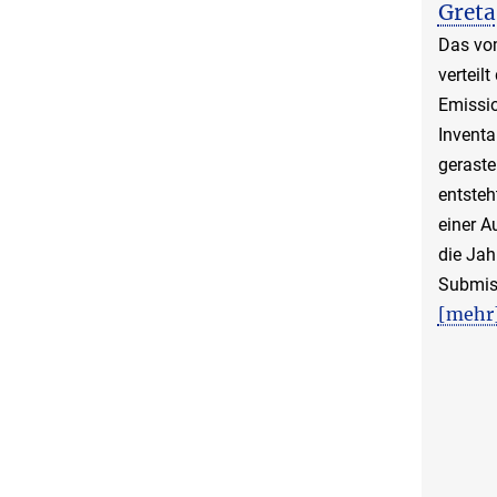
Greta
Das vom
verteilt
Emissi
Inventa
geraste
entsteh
einer A
die Jah
Submis
[mehr