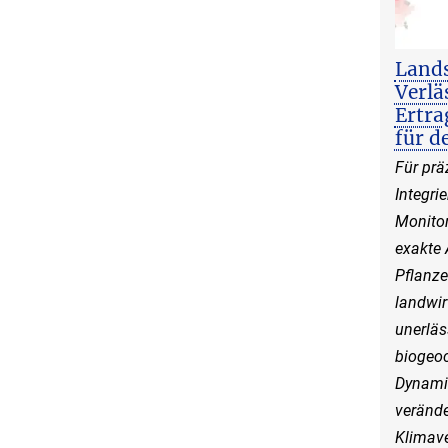
Land
Verlä
Ertra
für d
Für prä
Integri
Monitor
exakte 
Pflanz
landwir
unerläs
biogeo
Dynamik
verände
Klimave