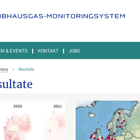
EN & EVENTS
KONTAKT
JOBS
many
Resultate
ultate