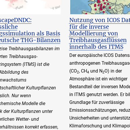
scapeDNDC:
Nutzung von ICOS Da
ssliche
für die inverse
gssimulation als Basis
Modellierung von
eutsche THG-Bilanzen
Treibhausgasflüssen
innerhalb des ITMS
zise Treibhausgasbilanzen im
Der europäische ICOS Datens
erten Treibhausgas-
anthropogenen Treibhausgas
ingsystem (ITMS) ist die
(CO
, CH
und N
O) in der
Abbildung des
2
4
2
Atmosphäre ist ein wichtiger
enwachstums
Bestandteil der inversen Model
tschaftlicher Kulturpflanzen
in ITMS genutzt werden. Er bil
slich. Nur wenn
Grundlage für zuverlässige
chemische Modelle die
Emissionsschätzungen, reduz
 der Kulturpflanzen unter
Unsicherheiten und unterstütz
rlichen Wetter- und
Klimaforschung und Klimapoli
rhältnissen korrekt erfassen,